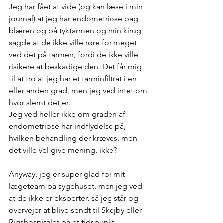
Jeg har fået at vide (og kan læse i min 
journal) at jeg har endometriose bag 
blæren og på tyktarmen og min kirug 
sagde at de ikke ville røre for meget 
ved det på tarmen, fordi de ikke ville 
risikere at beskadige den. Det får mig 
til at tro at jeg har et tarminfiltrat i en 
eller anden grad, men jeg ved intet om 
hvor slemt det er. 
Jeg ved heller ikke om graden af 
endometriose har indflydelse på, 
hvilken behandling der kræves, men 
det ville vel give mening, ikke?
Anyway, jeg er super glad for mit 
lægeteam på sygehuset, men jeg ved 
at de ikke er eksperter, så jeg står og 
overvejer at blive sendt til Skejby eller 
Rigshospitalet på et tidspunkt, 