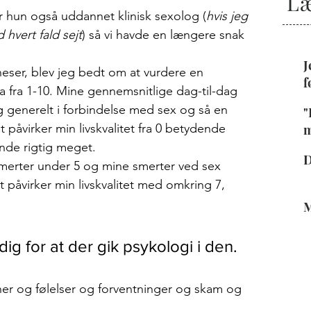
Læ
r hun også uddannet klinisk sexolog (
hvis jeg 
d hvert fald sejt
) så vi havde en længere snak 
J
eser, blev jeg bedt om at vurdere en 
f
a fra 1-10. Mine gennemsnitlige dag-til-dag 
 generelt i forbindelse med sex og så en 
"
åvirker min livskvalitet fra 0 betydende 
m
g
nde rigtig meget. 
D
merter under 5 og mine smerter ved sex 
 påvirker min livskvalitet med omkring 7, 
M
 dig for at der gik psykologi i den. 
er og følelser og forventninger og skam og 