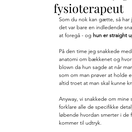
fysioterapeut
Som du nok kan gætte, så har j
det var bare en indledende sna
at foregå - og 
hun er straight u
På den time jeg snakkede med h
anatomi om bækkenet og hvord
blown da hun sagde at når man 
som om man prøver at holde en 
altid troet at man skal kunne k
Anyway, vi snakkede om mine sm
forklare alle de specifikke deta
løbende hvordan smerter i de 
kommer til udtryk. 