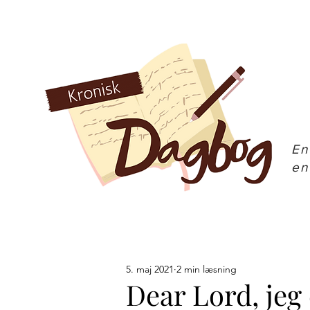
En
en
5. maj 2021
2 min læsning
Dear Lord, jeg