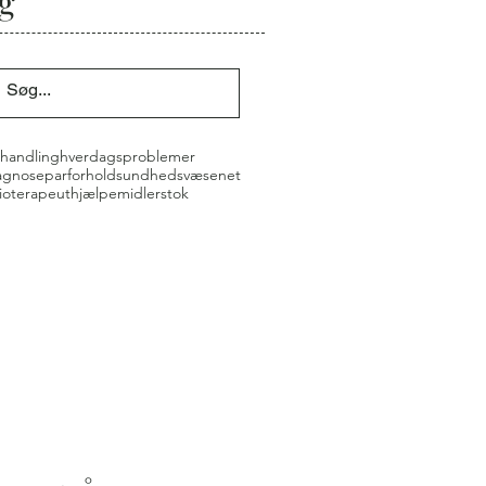
g
handling
hverdagsproblemer
agnose
parforhold
sundhedsvæsenet
sioterapeut
hjælpemidler
stok