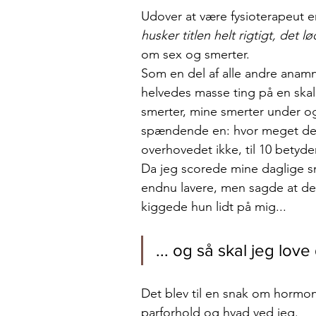
Udover at være fysioterapeut e
husker titlen helt rigtigt, det lø
om sex og smerter. 
Som en del af alle andre anamn
helvedes masse ting på en skal
smerter, mine smerter under og
spændende en: hvor meget det p
overhovedet ikke, til 10 betyde
Da jeg scorede mine daglige s
endnu lavere, men sagde at det
kiggede hun lidt på mig...
... og så skal jeg love
Det blev til en snak om hormon
parforhold og hvad ved jeg. 