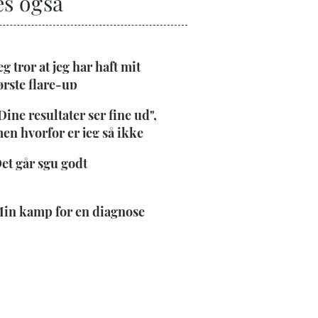
s også
eg tror at jeg har haft mit
ørste flare-up
Dine resultater ser fine ud",
en hvorfor er jeg så ikke
lad?
et går sgu godt
in kamp for en diagnose