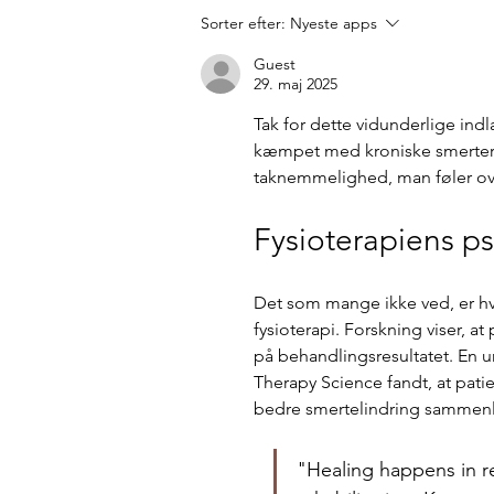
Sorter efter:
Nyeste apps
Guest
29. maj 2025
Tak for dette vidunderlige ind
kæmpet med kroniske smerter, 
taknemmelighed, man føler ove
Fysioterapiens p
Det som mange ikke ved, er hvor
fysioterapi. Forskning viser, at 
på behandlingsresultatet. En un
Therapy Science fandt, at pati
bedre smertelindring sammenli
"Healing happens in re