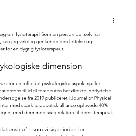
læg om fysioterapi! Som en person der selv har 
kan jeg virkelig genkende den lettelse og 
r for en dygtig fysioterapeut.
sykologiske dimension
 stor en rolle det psykologiske aspekt spiller i 
patientens tillid til terapeuten har direkte indflydelse 
dersøgelse fra 2019 publiceret i Journal of Physical 
enter med stærk terapeutisk alliance oplevede 40% 
gnet med dem med svag relation til deres terapeut.
lationship" - som vi siger inden for 