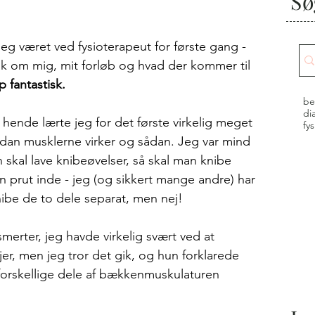
Sø
eg været ved fysioterapeut for første gang - 
k om mig, mit forløb og hvad der kommer til 
p fantastisk. 
be
di
ende lærte jeg for det første virkelig meget 
fy
an musklerne virker og sådan. Jeg var mind 
skal lave knibeøvelser, så skal man knibe 
prut inde - jeg (og sikkert mange andre) har 
nibe de to dele separat, men nej!
erter, jeg havde virkelig svært ved at 
ljer, men jeg tror det gik, og hun forklarede 
forskellige dele af bækkenmuskulaturen 